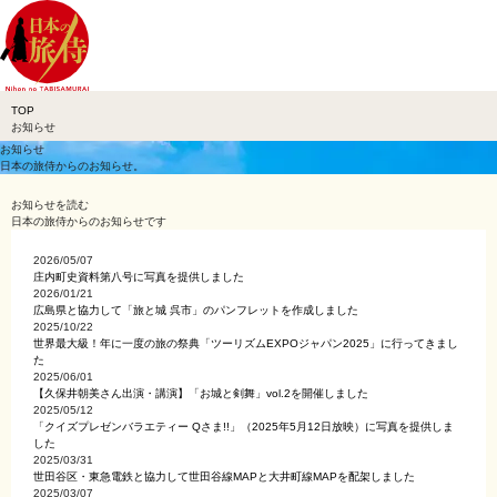
TOP
お知らせ
お知らせ
日本の旅侍からのお知らせ。
お知らせ
を読む
日本の旅侍からのお知らせです
2026/05/07
庄内町史資料第八号に写真を提供しました
2026/01/21
広島県と協力して「旅と城 呉市」のパンフレットを作成しました
2025/10/22
世界最大級！年に一度の旅の祭典「ツーリズムEXPOジャパン2025」に行ってきまし
た
2025/06/01
【久保井朝美さん出演・講演】「お城と剣舞」vol.2を開催しました
2025/05/12
「クイズプレゼンバラエティー Qさま!!」（2025年5月12日放映）に写真を提供しま
した
2025/03/31
世田谷区・東急電鉄と協力して世田谷線MAPと大井町線MAPを配架しました
2025/03/07