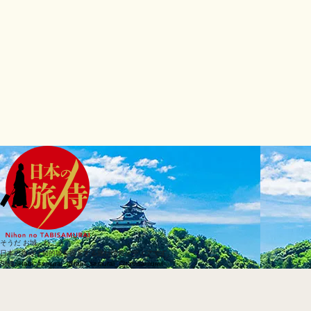
そうだ お城、行こう
日本の旅侍は知的城を提案する旅行情報メディアです。
SNS
@tabi_samurai_
@tabi_samurai_
@tabisamurai