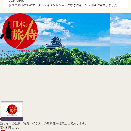
2024/05/09
おやこ向けの和のエンターテイメントショーつむぎのイベント開催に協力しました
そうだ お城、行こう
日本の旅侍は知的城を提案する旅行情報メディアです。
SNS
@tabi_samurai_
@tabi_samurai_
@tabisamurai
当サイトの記事・写真・イラストの無断使用は禁止しております。
素材利用について